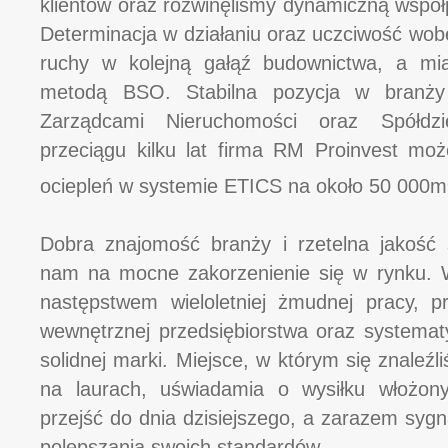
klientów oraz rozwinęliśmy dynamiczną współ
Determinacja w działaniu oraz uczciwość wob
ruchy w kolejną gałąź budownictwa, a mia
metodą BSO. Stabilna pozycja w branży
Zarządcami Nieruchomości oraz Spółdzi
przeciągu kilku lat firma RM Proinvest mo
ociepleń w systemie ETICS na około 50 000m
Dobra znajomość branży i rzetelna jakość 
nam na mocne zakorzenienie się w rynku. Wy
następstwem wieloletniej żmudnej pracy, prz
wewnętrznej przedsiębiorstwa oraz systema
solidnej marki. Miejsce, w którym się znale
na laurach, uświadamia o wysiłku włożon
przejść do dnia dzisiejszego, a zarazem sygna
polepszania swoich standardów.