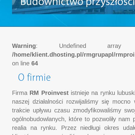
Warning
: Undefined arra
/home/klient.dhosting.pl/rmgrupapl/rmproi
on line
64
O firmie
Firma
RM Proinvest
istnieje na rynku lubus
naszej działalności rozwijaliśmy się mocno
trakcie upływu czasu zmodyfikowaliśmy swo
ogólnobudowlanych, które to pozwoliły nam p
realia na rynku. Przez niedługi okres ud